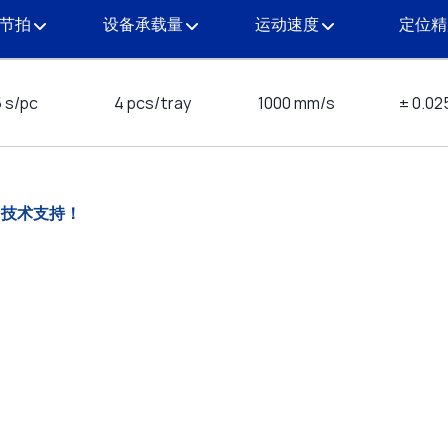
产节拍
设备承载量
运动速度
定位
5 s/pc
4 pcs/tray
1000 mm/s
± 0.0
多技术支持！