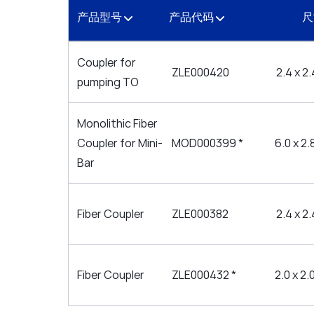
产品型号
产品代码
Coupler for
ZLE000420
2.4 x 2
pumping TO
Monolithic Fiber
Coupler for Mini-
MOD000399 *
6.0 x 2.
Bar
Fiber Coupler
ZLE000382
2.4 x 2
Fiber Coupler
ZLE000432 *
2.0 x 2.